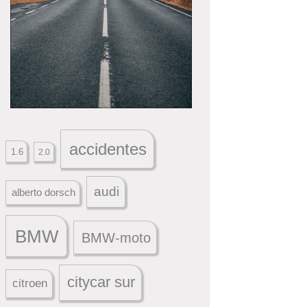
accidentes
1.6
2.0
audi
alberto dorsch
BMW
BMW-moto
citycar sur
citroen