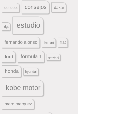
consejos
dakar
concept
estudio
dgt
fernando alonso
ferrari
fiat
fórmula 1
ford
garaje j-j
honda
hyundai
kobe motor
marc marquez