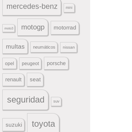
mercedes-benz
mini
motogp
motorrad
moto3
multas
neumáticos
nissan
porsche
peugeot
opel
seat
renault
seguridad
suv
toyota
suzuki