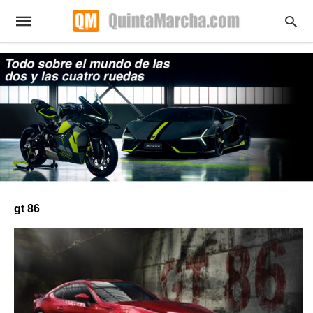
gt 86