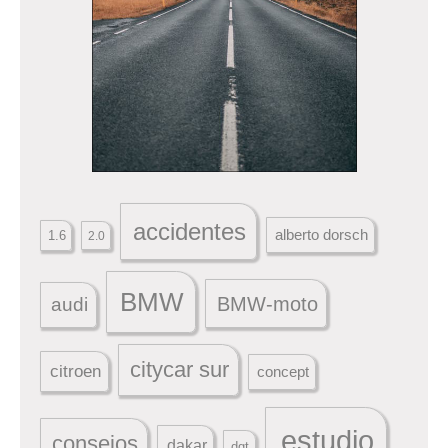
accidentes
alberto dorsch
1.6
2.0
BMW
BMW-moto
audi
citycar sur
citroen
concept
estudio
consejos
dakar
dgt