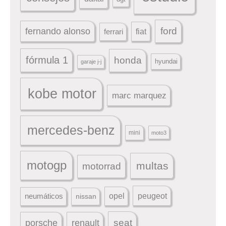
ford
fernando alonso
ferrari
fiat
fórmula 1
honda
hyundai
garaje j-j
kobe motor
marc marquez
mercedes-benz
mini
moto3
motogp
multas
motorrad
peugeot
neumáticos
opel
nissan
seat
porsche
renault