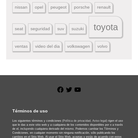
nissan
opel
peugeot
porsche
renault
toyota
seat
seguridad
suv
suzuki
ventas
video del dia
volkswagen
volvo
Facebook
Twitter
YouTube
Términos de uso
Los siguientes términos y condiciones
(Política de privacidad,
Aviso legal)
rigen el uso
que le das a este sitio web y a cualquiera de los contenidos disponibles por o a través
de el, incluyendo cualquiera derivado del mismo. Podemos cambiar los Términos y
Condiciones, en cualquier momento sin ninguna notificación, sólo publicando los
cambios en el Sitio Web. Al usar el Sitio Web, aceptas y estás de acuerdo con estos