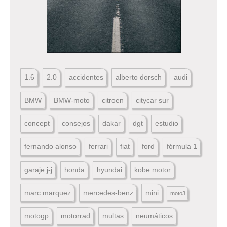
1.6
2.0
accidentes
alberto dorsch
audi
BMW
BMW-moto
citroen
citycar sur
concept
consejos
dakar
dgt
estudio
fernando alonso
ferrari
fiat
ford
fórmula 1
garaje j-j
honda
hyundai
kobe motor
marc marquez
mercedes-benz
mini
moto3
motogp
motorrad
multas
neumáticos