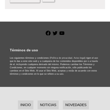
Facebook
Twitter
YouTube
Términos de uso
Los siguientes términos y condiciones
(Política de privacidad,
Aviso legal)
rigen el uso
que le das a este sitio web y a cualquiera de los contenidos disponibles por o a través
de el, incluyendo cualquiera derivado del mismo. Podemos cambiar los Términos y
Condiciones, en cualquier momento sin ninguna notificación, sólo publicando los
cambios en el Sitio Web. Al usar el Sitio Web, aceptas y estás de acuerdo con estos
términos y condiciones en lo que se refiere a su uso.
INICIO
NOTICIAS
NOVEDADES