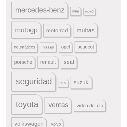
mercedes-benz
mini
moto3
motogp
multas
motorrad
peugeot
neumáticos
opel
nissan
seat
porsche
renault
seguridad
suzuki
suv
toyota
ventas
video del dia
volkswagen
volvo