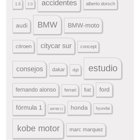
accidentes
alberto dorsch
1.6
2.0
BMW
BMW-moto
audi
citycar sur
citroen
concept
estudio
consejos
dakar
dgt
ford
fernando alonso
ferrari
fiat
fórmula 1
honda
hyundai
garaje j-j
kobe motor
marc marquez