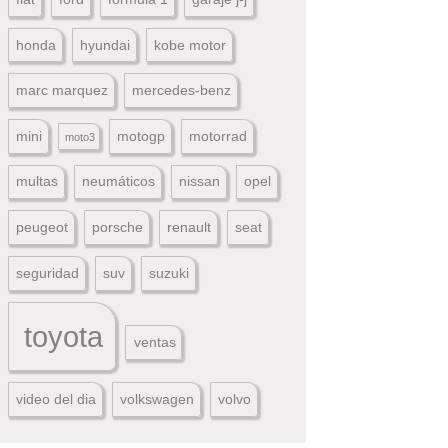
honda
hyundai
kobe motor
marc marquez
mercedes-benz
mini
motogp
motorrad
moto3
multas
neumáticos
nissan
opel
peugeot
porsche
renault
seat
seguridad
suv
suzuki
toyota
ventas
video del dia
volkswagen
volvo