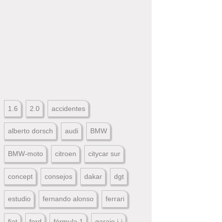
1.6
2.0
accidentes
alberto dorsch
audi
BMW
BMW-moto
citroen
citycar sur
concept
consejos
dakar
dgt
estudio
fernando alonso
ferrari
fiat
ford
fórmula 1
garaje j-j