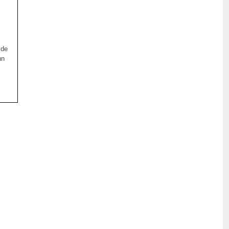
 de
un