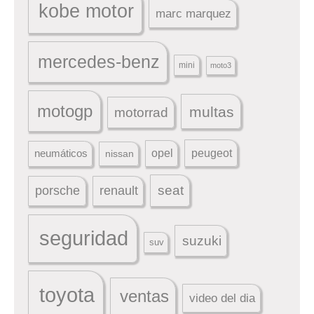
kobe motor
marc marquez
mercedes-benz
mini
moto3
motogp
multas
motorrad
peugeot
neumáticos
opel
nissan
seat
porsche
renault
seguridad
suzuki
suv
toyota
ventas
video del dia