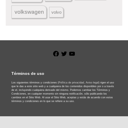
volkswagen
volvo
Facebook
Twitter
YouTube
Términos de uso
Los siguientes términos y condiciones
(Política de privacidad,
Aviso legal)
rigen el uso
que le das a este sitio web y a cualquiera de los contenidos disponibles por o a través
de el, incluyendo cualquiera derivado del mismo. Podemos cambiar los Términos y
Condiciones, en cualquier momento sin ninguna notificación, sólo publicando los
cambios en el Sitio Web. Al usar el Sitio Web, aceptas y estás de acuerdo con estos
términos y condiciones en lo que se refiere a su uso.