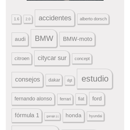
accidentes
alberto dorsch
1.6
2.0
BMW
BMW-moto
audi
citycar sur
citroen
concept
estudio
consejos
dakar
dgt
ford
fernando alonso
ferrari
fiat
fórmula 1
honda
hyundai
garaje j-j