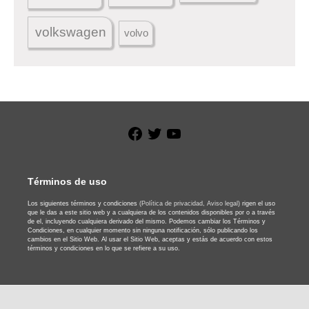
volkswagen
volvo
Facebook
Twitter
YouTube
Términos de uso
Los siguientes términos y condiciones
(Política de privacidad,
Aviso legal)
rigen el uso
que le das a este sitio web y a cualquiera de los contenidos disponibles por o a través
de el, incluyendo cualquiera derivado del mismo. Podemos cambiar los Términos y
Condiciones, en cualquier momento sin ninguna notificación, sólo publicando los
cambios en el Sitio Web. Al usar el Sitio Web, aceptas y estás de acuerdo con estos
términos y condiciones en lo que se refiere a su uso.