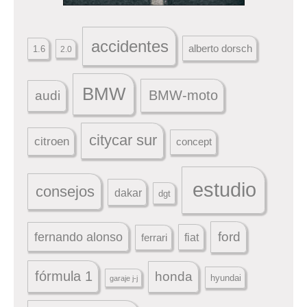
accidentes
alberto dorsch
1.6
2.0
BMW
BMW-moto
audi
citycar sur
citroen
concept
estudio
consejos
dakar
dgt
ford
fernando alonso
ferrari
fiat
fórmula 1
honda
hyundai
garaje j-j