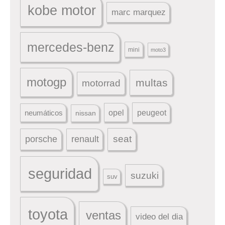
kobe motor
marc marquez
mercedes-benz
mini
moto3
motogp
multas
motorrad
peugeot
neumáticos
opel
nissan
seat
porsche
renault
seguridad
suzuki
suv
toyota
ventas
video del dia