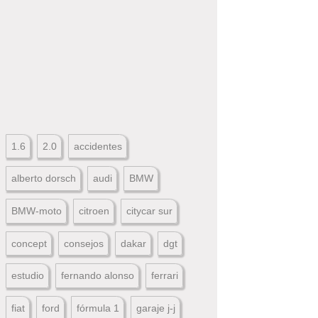
1.6
2.0
accidentes
alberto dorsch
audi
BMW
BMW-moto
citroen
citycar sur
concept
consejos
dakar
dgt
estudio
fernando alonso
ferrari
fiat
ford
fórmula 1
garaje j-j