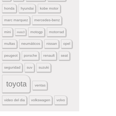
honda
hyundai
kobe motor
marc marquez
mercedes-benz
mini
motogp
motorrad
moto3
multas
neumáticos
nissan
opel
peugeot
porsche
renault
seat
seguridad
suv
suzuki
toyota
ventas
video del dia
volkswagen
volvo