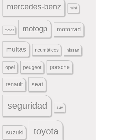
mercedes-benz
mini
motogp
motorrad
moto3
multas
neumáticos
nissan
porsche
peugeot
opel
seat
renault
seguridad
suv
toyota
suzuki