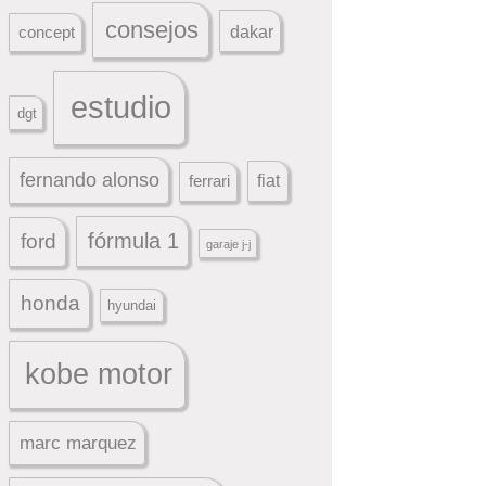
consejos
dakar
concept
estudio
dgt
fernando alonso
ferrari
fiat
fórmula 1
ford
garaje j-j
honda
hyundai
kobe motor
marc marquez