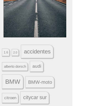
accidentes
1.6
2.0
audi
alberto dorsch
BMW
BMW-moto
citycar sur
citroen