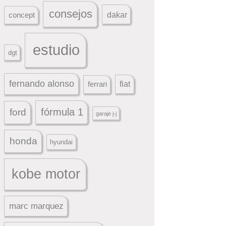
consejos
dakar
concept
estudio
dgt
fernando alonso
ferrari
fiat
fórmula 1
ford
garaje j-j
honda
hyundai
kobe motor
marc marquez