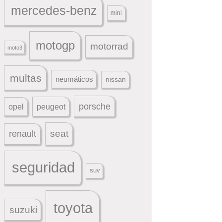
mercedes-benz
mini
motogp
motorrad
moto3
multas
neumáticos
nissan
porsche
peugeot
opel
seat
renault
seguridad
suv
toyota
suzuki