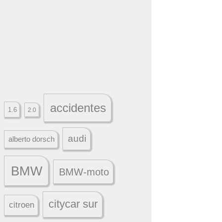
accidentes
1.6
2.0
audi
alberto dorsch
BMW
BMW-moto
citycar sur
citroen