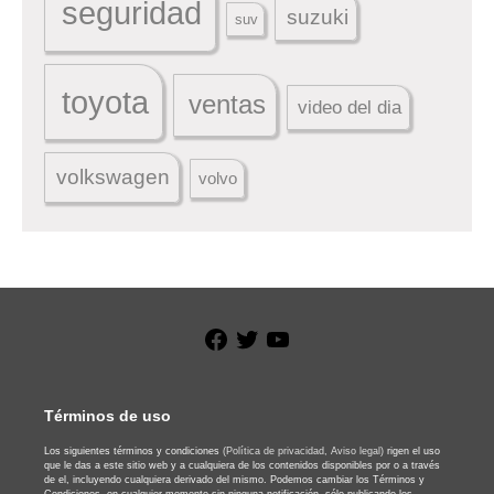
seguridad
suzuki
suv
toyota
ventas
video del dia
volkswagen
volvo
Facebook
Twitter
YouTube
Términos de uso
Los siguientes términos y condiciones
(Política de privacidad,
Aviso legal)
rigen el uso
que le das a este sitio web y a cualquiera de los contenidos disponibles por o a través
de el, incluyendo cualquiera derivado del mismo. Podemos cambiar los Términos y
Condiciones, en cualquier momento sin ninguna notificación, sólo publicando los