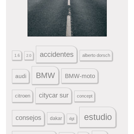
accidentes
alberto dorsch
1.6
2.0
BMW
BMW-moto
audi
citycar sur
citroen
concept
estudio
consejos
dakar
dgt