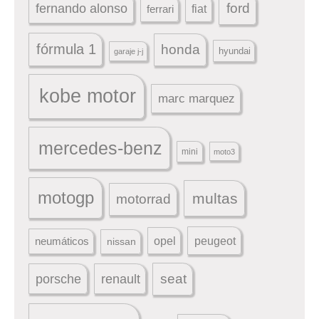
ford
fernando alonso
ferrari
fiat
fórmula 1
honda
hyundai
garaje j-j
kobe motor
marc marquez
mercedes-benz
mini
moto3
motogp
multas
motorrad
peugeot
neumáticos
opel
nissan
seat
porsche
renault