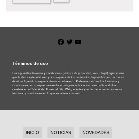
Facebook
Twitter
YouTube
Términos de uso
Los siguientes términos y condiciones
(Política de privacidad,
Aviso legal)
rigen el uso
que le das a este sitio web y a cualquiera de los contenidos disponibles por o a través
de el, incluyendo cualquiera derivado del mismo. Podemos cambiar los Términos y
Condiciones, en cualquier momento sin ninguna notificación, sólo publicando los
cambios en el Sitio Web. Al usar el Sitio Web, aceptas y estás de acuerdo con estos
términos y condiciones en lo que se refiere a su uso.
INICIO
NOTICIAS
NOVEDADES