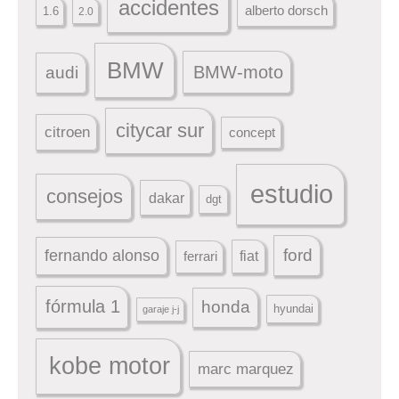
accidentes
alberto dorsch
1.6
2.0
BMW
BMW-moto
audi
citycar sur
citroen
concept
estudio
consejos
dakar
dgt
ford
fernando alonso
ferrari
fiat
fórmula 1
honda
hyundai
garaje j-j
kobe motor
marc marquez