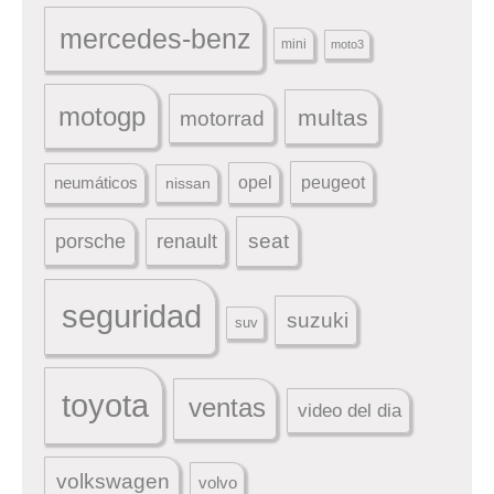
mercedes-benz
mini
moto3
motogp
multas
motorrad
peugeot
neumáticos
opel
nissan
seat
porsche
renault
seguridad
suzuki
suv
toyota
ventas
video del dia
volkswagen
volvo