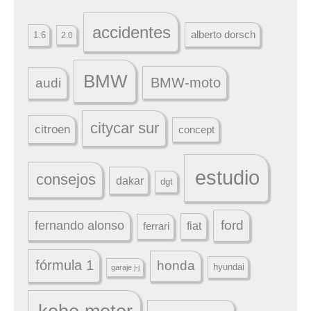
accidentes
alberto dorsch
1.6
2.0
BMW
BMW-moto
audi
citycar sur
citroen
concept
estudio
consejos
dakar
dgt
ford
fernando alonso
ferrari
fiat
fórmula 1
honda
hyundai
garaje j-j