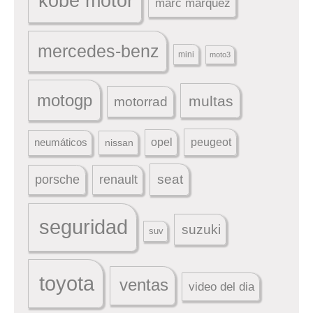
kobe motor
marc marquez
mercedes-benz
mini
moto3
motogp
multas
motorrad
peugeot
neumáticos
opel
nissan
seat
porsche
renault
seguridad
suzuki
suv
toyota
ventas
video del dia