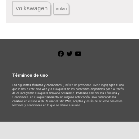
volkswagen
volvo
Facebook
Twitter
YouTube
Términos de uso
Los siguientes términos y condiciones
(Política de privacidad,
Aviso legal)
rigen el uso
que le das a este sitio web y a cualquiera de los contenidos disponibles por o a través
de el, incluyendo cualquiera derivado del mismo. Podemos cambiar los Términos y
Condiciones, en cualquier momento sin ninguna notificación, sólo publicando los
cambios en el Sitio Web. Al usar el Sitio Web, aceptas y estás de acuerdo con estos
términos y condiciones en lo que se refiere a su uso.