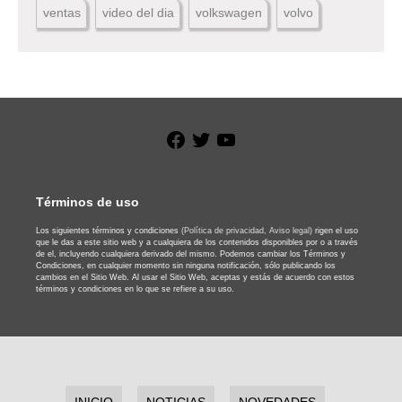
ventas
video del dia
volkswagen
volvo
Facebook
Twitter
YouTube
Términos de uso
Los siguientes términos y condiciones
(Política de privacidad,
Aviso legal)
rigen el uso
que le das a este sitio web y a cualquiera de los contenidos disponibles por o a través
de el, incluyendo cualquiera derivado del mismo. Podemos cambiar los Términos y
Condiciones, en cualquier momento sin ninguna notificación, sólo publicando los
cambios en el Sitio Web. Al usar el Sitio Web, aceptas y estás de acuerdo con estos
términos y condiciones en lo que se refiere a su uso.
INICIO
NOTICIAS
NOVEDADES