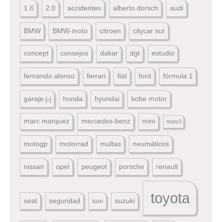
1.6
2.0
accidentes
alberto dorsch
audi
BMW
BMW-moto
citroen
citycar sur
concept
consejos
dakar
dgt
estudio
fernando alonso
ferrari
fiat
ford
fórmula 1
garaje j-j
honda
hyundai
kobe motor
marc marquez
mercedes-benz
mini
moto3
motogp
motorrad
multas
neumáticos
nissan
opel
peugeot
porsche
renault
toyota
seat
seguridad
suv
suzuki