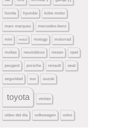
honda
hyundai
kobe motor
marc marquez
mercedes-benz
mini
motogp
motorrad
moto3
multas
neumáticos
nissan
opel
peugeot
porsche
renault
seat
seguridad
suv
suzuki
toyota
ventas
video del dia
volkswagen
volvo