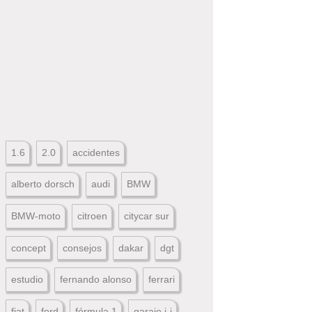
1.6
2.0
accidentes
alberto dorsch
audi
BMW
BMW-moto
citroen
citycar sur
concept
consejos
dakar
dgt
estudio
fernando alonso
ferrari
fiat
ford
fórmula 1
garaje j-j