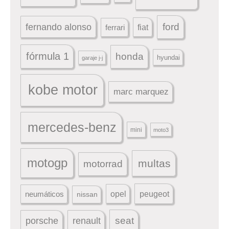
ford
fernando alonso
ferrari
fiat
fórmula 1
honda
hyundai
garaje j-j
kobe motor
marc marquez
mercedes-benz
mini
moto3
motogp
multas
motorrad
peugeot
neumáticos
opel
nissan
seat
porsche
renault