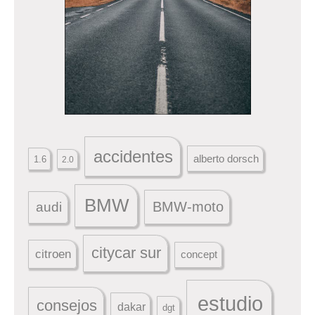
accidentes
alberto dorsch
1.6
2.0
BMW
BMW-moto
audi
citycar sur
citroen
concept
estudio
consejos
dakar
dgt