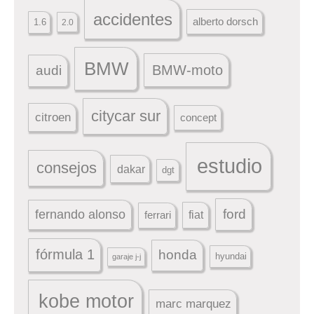
accidentes
alberto dorsch
1.6
2.0
BMW
BMW-moto
audi
citycar sur
citroen
concept
estudio
consejos
dakar
dgt
ford
fernando alonso
ferrari
fiat
fórmula 1
honda
hyundai
garaje j-j
kobe motor
marc marquez