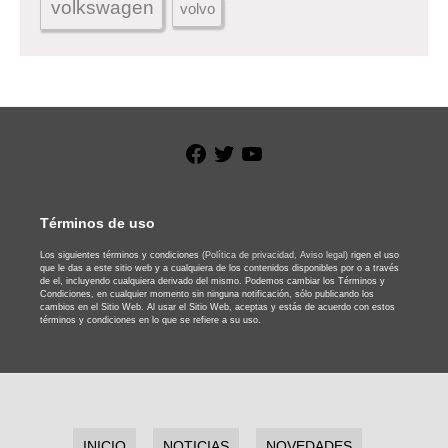
volkswagen
volvo
Facebook
Twitter
YouTube
Términos de uso
Los siguientes términos y condiciones
(Política de privacidad,
Aviso legal)
rigen el uso
que le das a este sitio web y a cualquiera de los contenidos disponibles por o a través
de el, incluyendo cualquiera derivado del mismo. Podemos cambiar los Términos y
Condiciones, en cualquier momento sin ninguna notificación, sólo publicando los
cambios en el Sitio Web. Al usar el Sitio Web, aceptas y estás de acuerdo con estos
términos y condiciones en lo que se refiere a su uso.
INICIO
NOTICIAS
NOVEDADES