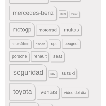
mercedes-benz
mini
moto3
motogp
multas
motorrad
peugeot
neumáticos
opel
nissan
seat
porsche
renault
seguridad
suzuki
suv
toyota
ventas
video del dia