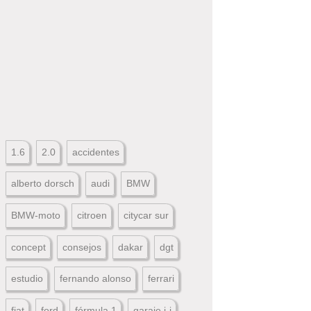
1.6
2.0
accidentes
alberto dorsch
audi
BMW
BMW-moto
citroen
citycar sur
concept
consejos
dakar
dgt
estudio
fernando alonso
ferrari
fiat
ford
fórmula 1
garaje j-j