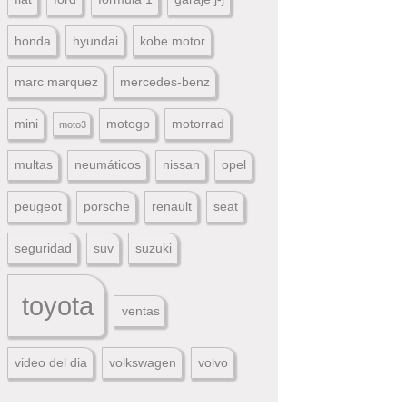
honda
hyundai
kobe motor
marc marquez
mercedes-benz
mini
motogp
motorrad
moto3
multas
neumáticos
nissan
opel
peugeot
porsche
renault
seat
seguridad
suv
suzuki
toyota
ventas
video del dia
volkswagen
volvo