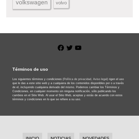
volkswagen
volvo
Facebook
Twitter
YouTube
Términos de uso
Los siguientes términos y condiciones
(Política de privacidad,
Aviso legal)
rigen el uso
que le das a este sitio web y a cualquiera de los contenidos disponibles por o a través
de el, incluyendo cualquiera derivado del mismo. Podemos cambiar los Términos y
Condiciones, en cualquier momento sin ninguna notificación, sólo publicando los
cambios en el Sitio Web. Al usar el Sitio Web, aceptas y estás de acuerdo con estos
términos y condiciones en lo que se refiere a su uso.
INICIO
NOTICIAS
NOVEDADES