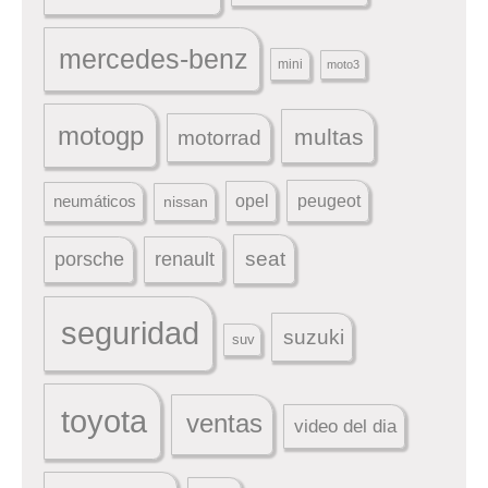
mercedes-benz
mini
moto3
motogp
multas
motorrad
peugeot
neumáticos
opel
nissan
seat
porsche
renault
seguridad
suzuki
suv
toyota
ventas
video del dia