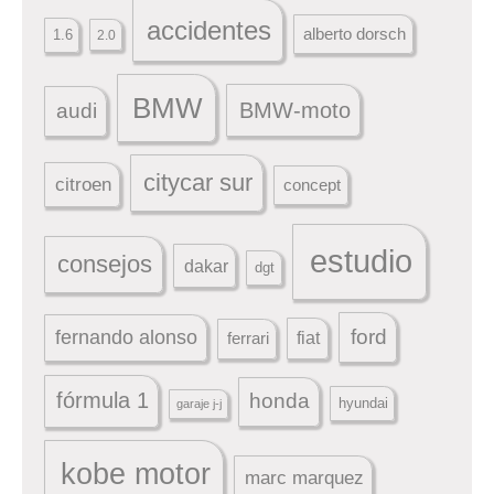
accidentes
alberto dorsch
1.6
2.0
BMW
BMW-moto
audi
citycar sur
citroen
concept
estudio
consejos
dakar
dgt
ford
fernando alonso
ferrari
fiat
fórmula 1
honda
hyundai
garaje j-j
kobe motor
marc marquez