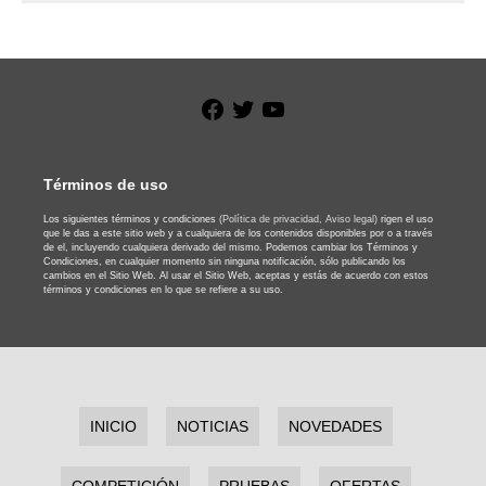
Facebook
Twitter
YouTube
Términos de uso
Los siguientes términos y condiciones
(Política de privacidad,
Aviso legal)
rigen el uso
que le das a este sitio web y a cualquiera de los contenidos disponibles por o a través
de el, incluyendo cualquiera derivado del mismo. Podemos cambiar los Términos y
Condiciones, en cualquier momento sin ninguna notificación, sólo publicando los
cambios en el Sitio Web. Al usar el Sitio Web, aceptas y estás de acuerdo con estos
términos y condiciones en lo que se refiere a su uso.
INICIO
NOTICIAS
NOVEDADES