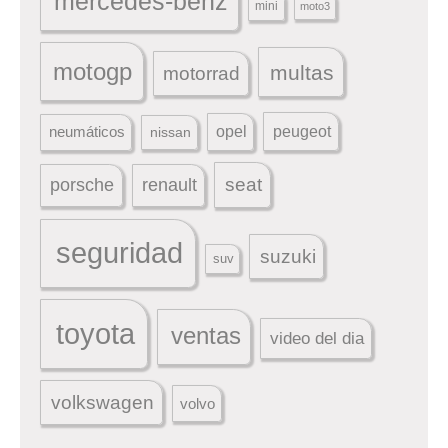
mercedes-benz
mini
moto3
motogp
multas
motorrad
peugeot
neumáticos
opel
nissan
seat
porsche
renault
seguridad
suzuki
suv
toyota
ventas
video del dia
volkswagen
volvo