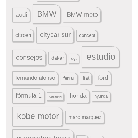
BMW
BMW-moto
audi
citycar sur
citroen
concept
estudio
consejos
dakar
dgt
ford
fernando alonso
ferrari
fiat
fórmula 1
honda
hyundai
garaje j-j
kobe motor
marc marquez