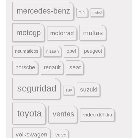
mercedes-benz
mini
moto3
motogp
multas
motorrad
peugeot
neumáticos
opel
nissan
seat
porsche
renault
seguridad
suzuki
suv
toyota
ventas
video del dia
volkswagen
volvo