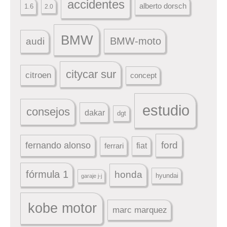
accidentes
alberto dorsch
1.6
2.0
BMW
BMW-moto
audi
citycar sur
citroen
concept
estudio
consejos
dakar
dgt
ford
fernando alonso
ferrari
fiat
fórmula 1
honda
hyundai
garaje j-j
kobe motor
marc marquez