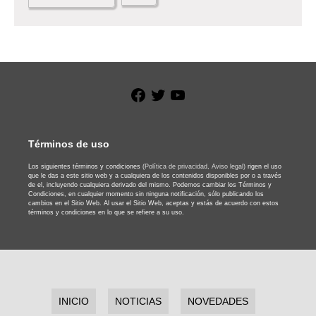
Facebook
Twitter
YouTube
Términos de uso
Los siguientes términos y condiciones
(Política de privacidad,
Aviso legal)
rigen el uso
que le das a este sitio web y a cualquiera de los contenidos disponibles por o a través
de el, incluyendo cualquiera derivado del mismo. Podemos cambiar los Términos y
Condiciones, en cualquier momento sin ninguna notificación, sólo publicando los
cambios en el Sitio Web. Al usar el Sitio Web, aceptas y estás de acuerdo con estos
términos y condiciones en lo que se refiere a su uso.
INICIO
NOTICIAS
NOVEDADES