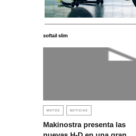
softail slim
MOTOS
NOTICIAS
Makinostra presenta las
nuevas H-D en una gran