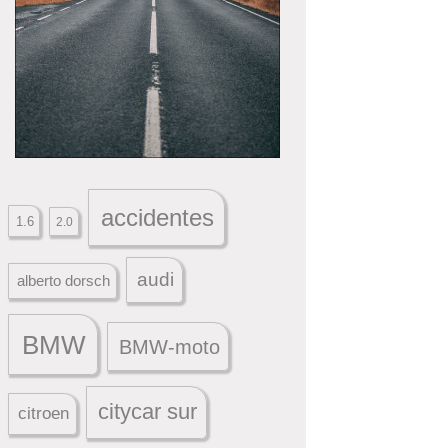
accidentes
1.6
2.0
audi
alberto dorsch
BMW
BMW-moto
citycar sur
citroen