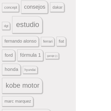
consejos
dakar
concept
estudio
dgt
fernando alonso
ferrari
fiat
fórmula 1
ford
garaje j-j
honda
hyundai
kobe motor
marc marquez