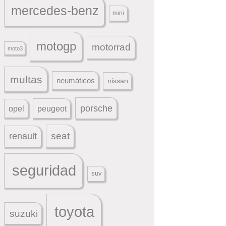
mercedes-benz
mini
motogp
motorrad
moto3
multas
neumáticos
nissan
porsche
peugeot
opel
seat
renault
seguridad
suv
toyota
suzuki