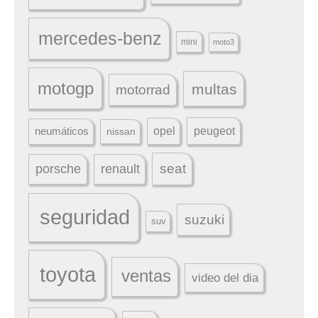
mercedes-benz
mini
moto3
motogp
multas
motorrad
peugeot
neumáticos
opel
nissan
seat
porsche
renault
seguridad
suzuki
suv
toyota
ventas
video del dia