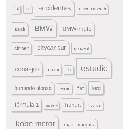
accidentes
alberto dorsch
1.6
2.0
BMW
BMW-moto
audi
citycar sur
citroen
concept
estudio
consejos
dakar
dgt
ford
fernando alonso
ferrari
fiat
fórmula 1
honda
hyundai
garaje j-j
kobe motor
marc marquez