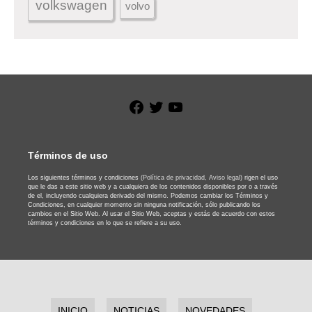
volkswagen
volvo
Facebook
Twitter
YouTube
Términos de uso
Los siguientes términos y condiciones
(Política de privacidad,
Aviso legal)
rigen el uso
que le das a este sitio web y a cualquiera de los contenidos disponibles por o a través
de el, incluyendo cualquiera derivado del mismo. Podemos cambiar los Términos y
Condiciones, en cualquier momento sin ninguna notificación, sólo publicando los
cambios en el Sitio Web. Al usar el Sitio Web, aceptas y estás de acuerdo con estos
términos y condiciones en lo que se refiere a su uso.
INICIO
NOTICIAS
NOVEDADES