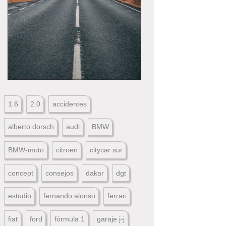
1.6
2.0
accidentes
alberto dorsch
audi
BMW
BMW-moto
citroen
citycar sur
concept
consejos
dakar
dgt
estudio
fernando alonso
ferrari
fiat
ford
fórmula 1
garaje j-j