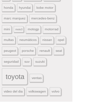
honda
hyundai
kobe motor
marc marquez
mercedes-benz
mini
motogp
motorrad
moto3
multas
neumáticos
nissan
opel
peugeot
porsche
renault
seat
seguridad
suv
suzuki
toyota
ventas
video del dia
volkswagen
volvo