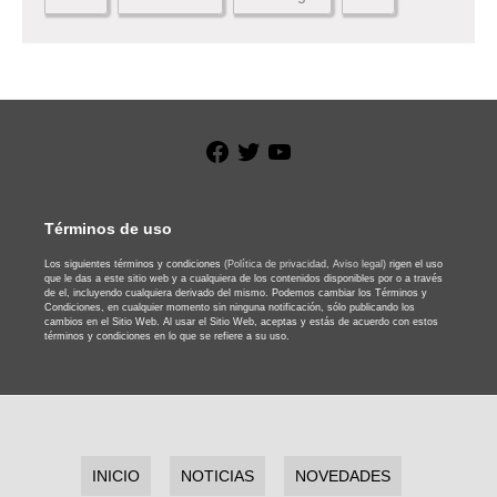
Facebook
Twitter
YouTube
Términos de uso
Los siguientes términos y condiciones
(Política de privacidad,
Aviso legal)
rigen el uso
que le das a este sitio web y a cualquiera de los contenidos disponibles por o a través
de el, incluyendo cualquiera derivado del mismo. Podemos cambiar los Términos y
Condiciones, en cualquier momento sin ninguna notificación, sólo publicando los
cambios en el Sitio Web. Al usar el Sitio Web, aceptas y estás de acuerdo con estos
términos y condiciones en lo que se refiere a su uso.
INICIO
NOTICIAS
NOVEDADES