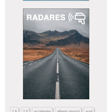
1.6
2.0
accidentes
alberto dorsch
audi