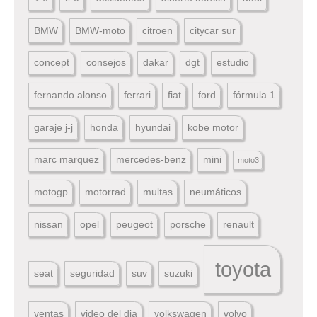
BMW
BMW-moto
citroen
citycar sur
concept
consejos
dakar
dgt
estudio
fernando alonso
ferrari
fiat
ford
fórmula 1
garaje j-j
honda
hyundai
kobe motor
marc marquez
mercedes-benz
mini
moto3
motogp
motorrad
multas
neumáticos
nissan
opel
peugeot
porsche
renault
toyota
seat
seguridad
suv
suzuki
ventas
video del dia
volkswagen
volvo