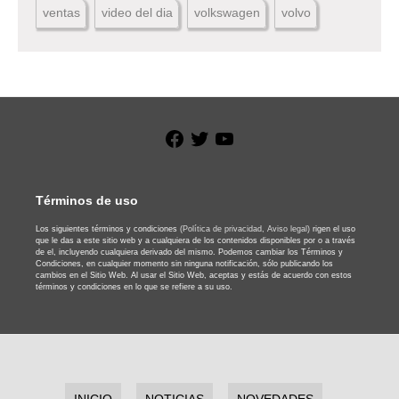
ventas
video del dia
volkswagen
volvo
Facebook
Twitter
YouTube
Términos de uso
Los siguientes términos y condiciones
(Política de privacidad,
Aviso legal)
rigen el uso
que le das a este sitio web y a cualquiera de los contenidos disponibles por o a través
de el, incluyendo cualquiera derivado del mismo. Podemos cambiar los Términos y
Condiciones, en cualquier momento sin ninguna notificación, sólo publicando los
cambios en el Sitio Web. Al usar el Sitio Web, aceptas y estás de acuerdo con estos
términos y condiciones en lo que se refiere a su uso.
INICIO
NOTICIAS
NOVEDADES