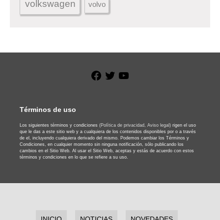
volkswagen
volvo
Facebook
Twitter
YouTube
Términos de uso
Los siguientes términos y condiciones
(Política de privacidad,
Aviso legal)
rigen el uso
que le das a este sitio web y a cualquiera de los contenidos disponibles por o a través
de el, incluyendo cualquiera derivado del mismo. Podemos cambiar los Términos y
Condiciones, en cualquier momento sin ninguna notificación, sólo publicando los
cambios en el Sitio Web. Al usar el Sitio Web, aceptas y estás de acuerdo con estos
términos y condiciones en lo que se refiere a su uso.
INICIO
NOTICIAS
NOVEDADES