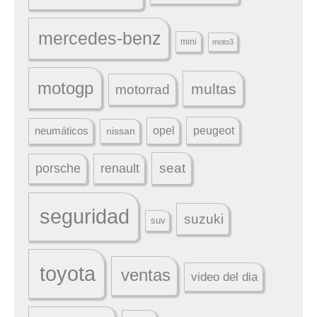
mercedes-benz
mini
moto3
motogp
multas
motorrad
peugeot
neumáticos
opel
nissan
seat
porsche
renault
seguridad
suzuki
suv
toyota
ventas
video del dia