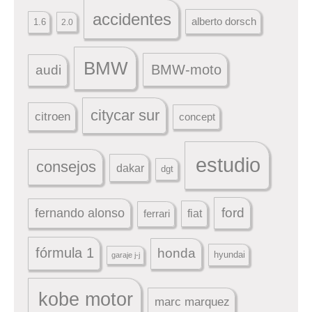
accidentes
alberto dorsch
1.6
2.0
BMW
BMW-moto
audi
citycar sur
citroen
concept
estudio
consejos
dakar
dgt
ford
fernando alonso
ferrari
fiat
fórmula 1
honda
hyundai
garaje j-j
kobe motor
marc marquez