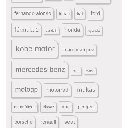
ford
fernando alonso
ferrari
fiat
fórmula 1
honda
hyundai
garaje j-j
kobe motor
marc marquez
mercedes-benz
mini
moto3
motogp
multas
motorrad
peugeot
neumáticos
opel
nissan
seat
porsche
renault