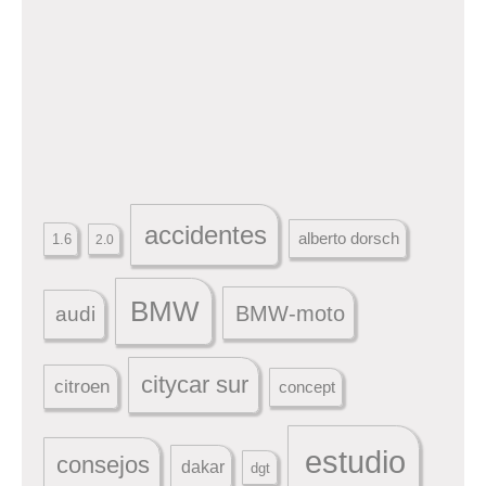
accidentes
alberto dorsch
1.6
2.0
BMW
BMW-moto
audi
citycar sur
citroen
concept
estudio
consejos
dakar
dgt