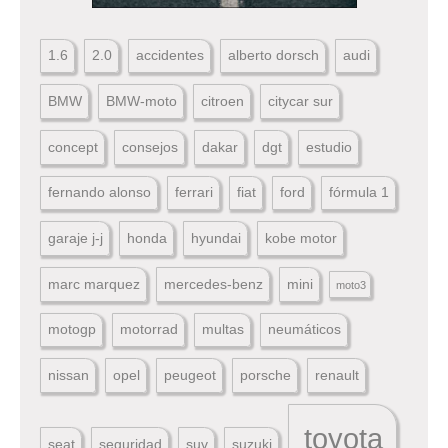
1.6
2.0
accidentes
alberto dorsch
audi
BMW
BMW-moto
citroen
citycar sur
concept
consejos
dakar
dgt
estudio
fernando alonso
ferrari
fiat
ford
fórmula 1
garaje j-j
honda
hyundai
kobe motor
marc marquez
mercedes-benz
mini
moto3
motogp
motorrad
multas
neumáticos
nissan
opel
peugeot
porsche
renault
toyota
seat
seguridad
suv
suzuki