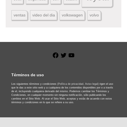
ventas
video del dia
volkswagen
volvo
Facebook
Twitter
YouTube
Términos de uso
Los siguientes términos y condiciones
(Política de privacidad,
Aviso legal)
rigen el uso
que le das a este sitio web y a cualquiera de los contenidos disponibles por o a través
de el, incluyendo cualquiera derivado del mismo. Podemos cambiar los Términos y
Condiciones, en cualquier momento sin ninguna notificación, sólo publicando los
cambios en el Sitio Web. Al usar el Sitio Web, aceptas y estás de acuerdo con estos
términos y condiciones en lo que se refiere a su uso.