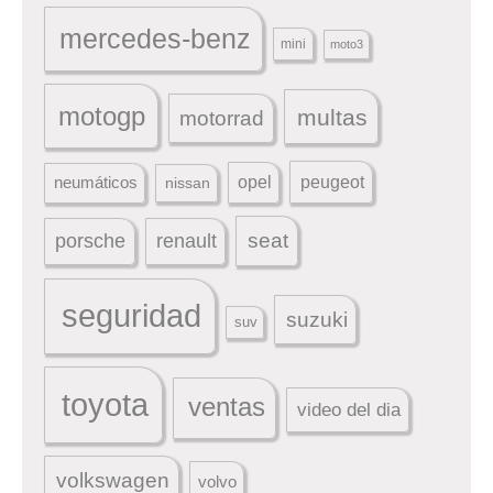
mercedes-benz
mini
moto3
motogp
multas
motorrad
peugeot
neumáticos
opel
nissan
seat
porsche
renault
seguridad
suzuki
suv
toyota
ventas
video del dia
volkswagen
volvo