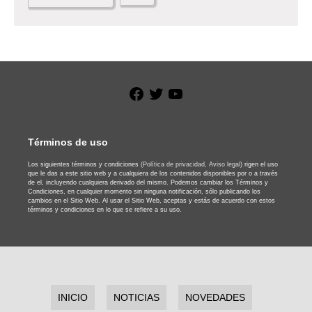
Facebook
Twitter
YouTube
Términos de uso
Los siguientes términos y condiciones
(Política de privacidad,
Aviso legal)
rigen el uso
que le das a este sitio web y a cualquiera de los contenidos disponibles por o a través
de el, incluyendo cualquiera derivado del mismo. Podemos cambiar los Términos y
Condiciones, en cualquier momento sin ninguna notificación, sólo publicando los
cambios en el Sitio Web. Al usar el Sitio Web, aceptas y estás de acuerdo con estos
términos y condiciones en lo que se refiere a su uso.
INICIO
NOTICIAS
NOVEDADES