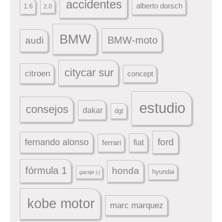
accidentes
alberto dorsch
1.6
2.0
BMW
BMW-moto
audi
citycar sur
citroen
concept
estudio
consejos
dakar
dgt
ford
fernando alonso
ferrari
fiat
fórmula 1
honda
hyundai
garaje j-j
kobe motor
marc marquez