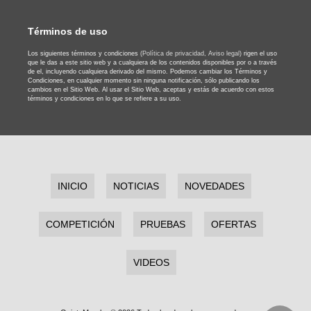
Términos de uso
Los siguientes términos y condiciones
(Política de privacidad,
Aviso legal)
rigen el uso
que le das a este sitio web y a cualquiera de los contenidos disponibles por o a través
de el, incluyendo cualquiera derivado del mismo. Podemos cambiar los Términos y
Condiciones, en cualquier momento sin ninguna notificación, sólo publicando los
cambios en el Sitio Web. Al usar el Sitio Web, aceptas y estás de acuerdo con estos
términos y condiciones en lo que se refiere a su uso.
INICIO
NOTICIAS
NOVEDADES
COMPETICIÓN
PRUEBAS
OFERTAS
VIDEOS