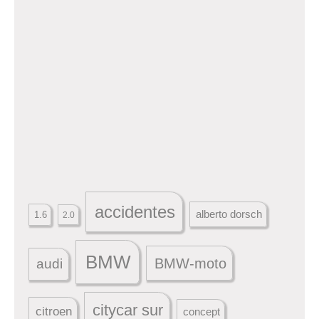
accidentes
alberto dorsch
1.6
2.0
BMW
BMW-moto
audi
citycar sur
citroen
concept