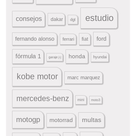
estudio
consejos
dakar
dgt
ford
fernando alonso
ferrari
fiat
fórmula 1
honda
hyundai
garaje j-j
kobe motor
marc marquez
mercedes-benz
mini
moto3
motogp
multas
motorrad