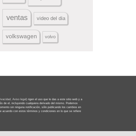
ventas
video del dia
volkswagen
volvo
rivacidad,
Aviso legal)
rigen el uso que le das a este sitio web y a
avés de el, incluyendo cualquiera derivado del mismo. Podemos
omento sin ninguna notificación, sólo publicando los cambios en
de acuerdo con estos términos y condiciones en lo que se refiere