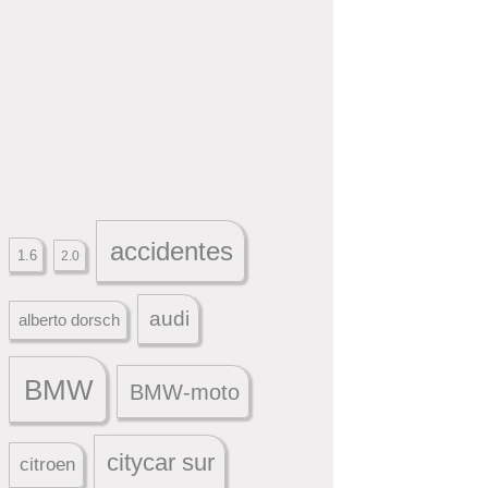
accidentes
1.6
2.0
audi
alberto dorsch
BMW
BMW-moto
citycar sur
citroen