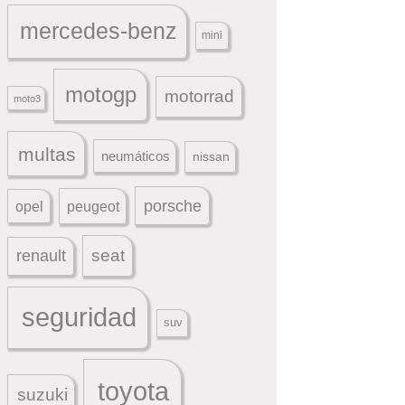
mercedes-benz
mini
motogp
motorrad
moto3
multas
neumáticos
nissan
porsche
peugeot
opel
seat
renault
seguridad
suv
toyota
suzuki