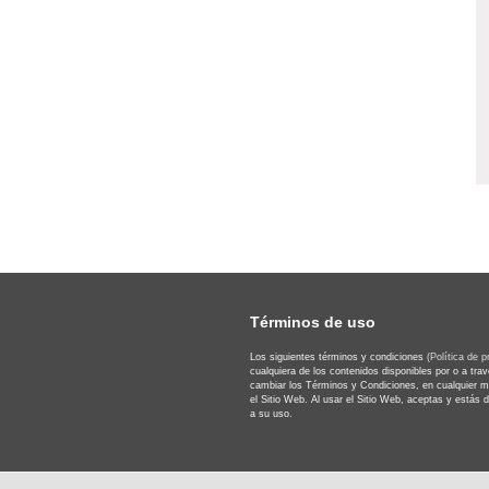
uTube
Términos de uso
Los siguientes términos y condiciones
(Política de p
cualquiera de los contenidos disponibles por o a tr
cambiar los Términos y Condiciones, en cualquier m
el Sitio Web. Al usar el Sitio Web, aceptas y estás 
a su uso.