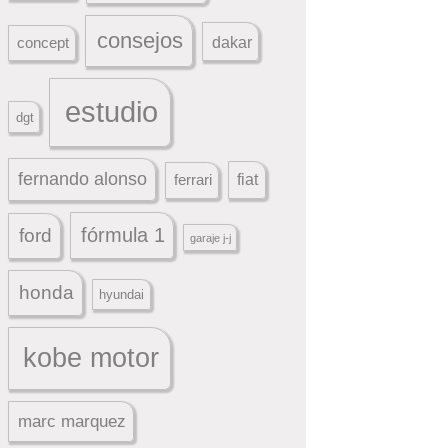
consejos
dakar
concept
estudio
dgt
fernando alonso
ferrari
fiat
fórmula 1
ford
garaje j-j
honda
hyundai
kobe motor
marc marquez