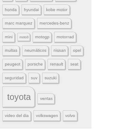
honda
hyundai
kobe motor
marc marquez
mercedes-benz
mini
motogp
motorrad
moto3
multas
neumáticos
nissan
opel
peugeot
porsche
renault
seat
seguridad
suv
suzuki
toyota
ventas
video del dia
volkswagen
volvo