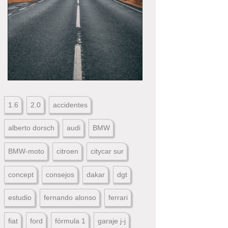
1.6
2.0
accidentes
alberto dorsch
audi
BMW
BMW-moto
citroen
citycar sur
concept
consejos
dakar
dgt
estudio
fernando alonso
ferrari
fiat
ford
fórmula 1
garaje j-j