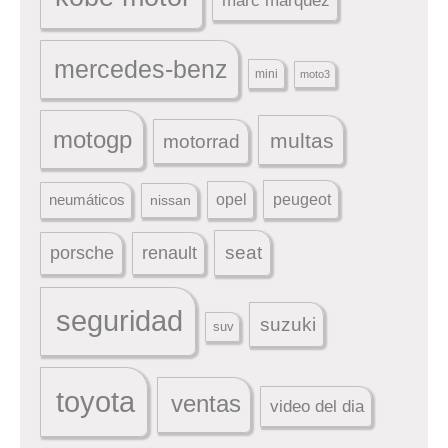
marc marquez
mercedes-benz
mini
moto3
motogp
multas
motorrad
peugeot
neumáticos
opel
nissan
seat
porsche
renault
seguridad
suzuki
suv
toyota
ventas
video del dia