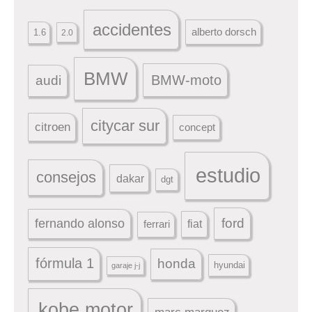
accidentes
alberto dorsch
1.6
2.0
BMW
BMW-moto
audi
citycar sur
citroen
concept
estudio
consejos
dakar
dgt
ford
fernando alonso
ferrari
fiat
fórmula 1
honda
hyundai
garaje j-j
kobe motor