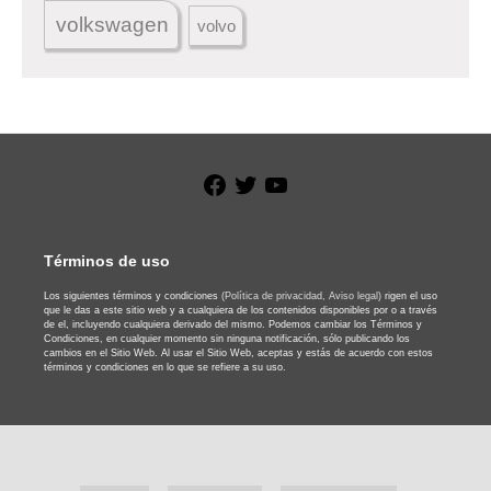
volkswagen
volvo
Facebook
Twitter
YouTube
Términos de uso
Los siguientes términos y condiciones
(Política de privacidad,
Aviso legal)
rigen el uso
que le das a este sitio web y a cualquiera de los contenidos disponibles por o a través
de el, incluyendo cualquiera derivado del mismo. Podemos cambiar los Términos y
Condiciones, en cualquier momento sin ninguna notificación, sólo publicando los
cambios en el Sitio Web. Al usar el Sitio Web, aceptas y estás de acuerdo con estos
términos y condiciones en lo que se refiere a su uso.