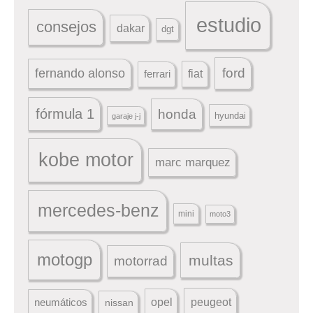
estudio
consejos
dakar
dgt
ford
fernando alonso
ferrari
fiat
fórmula 1
honda
hyundai
garaje j-j
kobe motor
marc marquez
mercedes-benz
mini
moto3
motogp
multas
motorrad
peugeot
neumáticos
opel
nissan