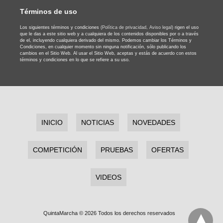
Términos de uso
Los siguientes términos y condiciones
(Política de privacidad,
Aviso legal)
rigen el uso
que le das a este sitio web y a cualquiera de los contenidos disponibles por o a través
de el, incluyendo cualquiera derivado del mismo. Podemos cambiar los Términos y
Condiciones, en cualquier momento sin ninguna notificación, sólo publicando los
cambios en el Sitio Web. Al usar el Sitio Web, aceptas y estás de acuerdo con estos
términos y condiciones en lo que se refiere a su uso.
INICIO
NOTICIAS
NOVEDADES
COMPETICIÓN
PRUEBAS
OFERTAS
VIDEOS
QuintaMarcha © 2026 Todos los derechos reservados