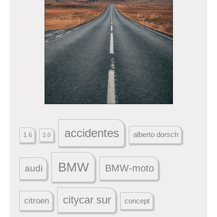
accidentes
alberto dorsch
1.6
2.0
BMW
BMW-moto
audi
citycar sur
citroen
concept