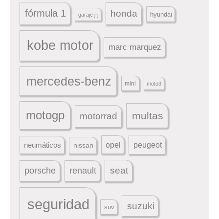
fórmula 1
honda
hyundai
garaje j-j
kobe motor
marc marquez
mercedes-benz
mini
moto3
motogp
multas
motorrad
peugeot
neumáticos
opel
nissan
seat
porsche
renault
seguridad
suzuki
suv