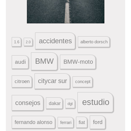
accidentes
alberto dorsch
1.6
2.0
BMW
BMW-moto
audi
citycar sur
citroen
concept
estudio
consejos
dakar
dgt
ford
fernando alonso
ferrari
fiat