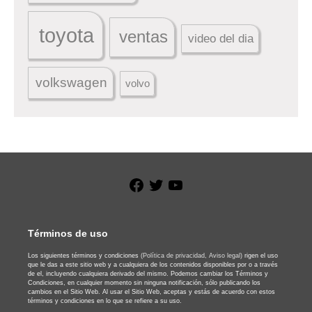
toyota
ventas
video del dia
volkswagen
volvo
Facebook
Twitter
YouTube
Términos de uso
Los siguientes términos y condiciones
(Política de privacidad,
Aviso legal)
rigen el uso
que le das a este sitio web y a cualquiera de los contenidos disponibles por o a través
de el, incluyendo cualquiera derivado del mismo. Podemos cambiar los Términos y
Condiciones, en cualquier momento sin ninguna notificación, sólo publicando los
cambios en el Sitio Web. Al usar el Sitio Web, aceptas y estás de acuerdo con estos
términos y condiciones en lo que se refiere a su uso.