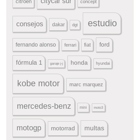
citycar sur
citroen
concept
estudio
consejos
dakar
dgt
ford
fernando alonso
ferrari
fiat
fórmula 1
honda
hyundai
garaje j-j
kobe motor
marc marquez
mercedes-benz
mini
moto3
motogp
multas
motorrad