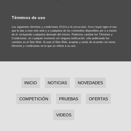
Términos de uso
Los siguientes términos y condiciones
(Política de privacidad,
Aviso legal)
rigen el uso
que le das a este sitio web y a cualquiera de los contenidos disponibles por o a través
de el, incluyendo cualquiera derivado del mismo. Podemos cambiar los Términos y
Condiciones, en cualquier momento sin ninguna notificación, sólo publicando los
cambios en el Sitio Web. Al usar el Sitio Web, aceptas y estás de acuerdo con estos
términos y condiciones en lo que se refiere a su uso.
INICIO
NOTICIAS
NOVEDADES
COMPETICIÓN
PRUEBAS
OFERTAS
VIDEOS