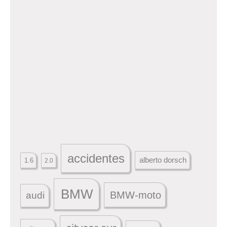
accidentes
alberto dorsch
1.6
2.0
BMW
BMW-moto
audi