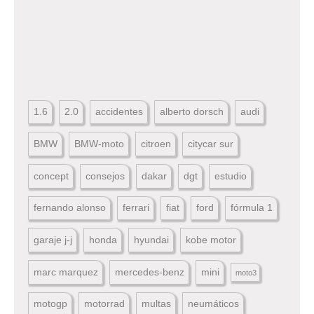
1.6
2.0
accidentes
alberto dorsch
audi
BMW
BMW-moto
citroen
citycar sur
concept
consejos
dakar
dgt
estudio
fernando alonso
ferrari
fiat
ford
fórmula 1
garaje j-j
honda
hyundai
kobe motor
marc marquez
mercedes-benz
mini
moto3
motogp
motorrad
multas
neumáticos