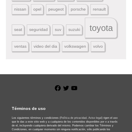
nissan
opel
peugeot
porsche
renault
toyota
seat
seguridad
suv
suzuki
ventas
video del dia
volkswagen
volvo
Facebook
Twitter
YouTube
Términos de uso
Los siguientes términos y condiciones
(Política de privacidad,
Aviso legal)
rigen el uso
que le das a este sitio web y a cualquiera de los contenidos disponibles por o a través
de el, incluyendo cualquiera derivado del mismo. Podemos cambiar los Términos y
Condiciones, en cualquier momento sin ninguna notificación, sólo publicando los