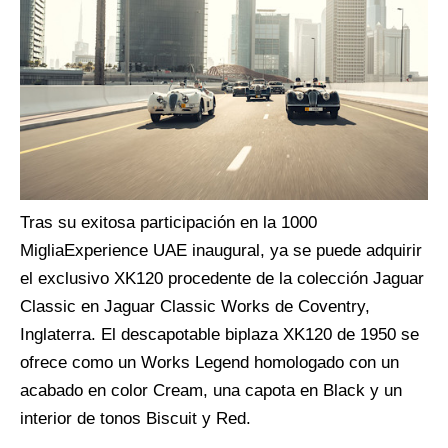
Tras su exitos
a
pa
rticipación en
la 1000
Miglia
Experience UAE inaugural,
ya
se puede adquirir
el exclusivo XK120 procedente de la colección Jaguar
Classic en Jaguar Classic Works de Coventry,
Inglaterra. El descapotable biplaza XK120 de 1950 se
ofrece como un Works
Legend
homologado con un
acabado en color
Cream
, una capota en
Black
y un
interior de tonos
Biscuit
y
Red
.