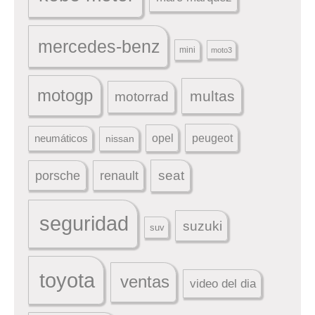
mercedes-benz
mini
moto3
motogp
multas
motorrad
peugeot
neumáticos
opel
nissan
seat
porsche
renault
seguridad
suzuki
suv
toyota
ventas
video del dia