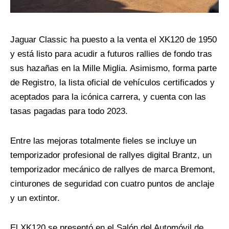
Jaguar Classic ha puesto a la venta el XK120 de 1950
y está listo para acudir a futuros
rallies
de fondo tras
sus hazañas en la
Mille
Miglia
. Asimismo, forma parte
de Registro, la lista oficial de vehículos certificados y
aceptados para la icónica carrera, y cuenta con las
tasas pagadas para todo 2023.
Entre las mejoras totalmente fieles se incluye un
temporizador profesional de
rall
y
es
digital
Brantz
, un
temporizador mecánico de
rall
y
es
de marca Bremont,
cinturones de seguridad con cuatro puntos de anclaje
y un extintor.
El XK120 se presentó en el Salón del Automóvil de