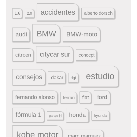
accidentes
alberto dorsch
1.6
2.0
BMW
BMW-moto
audi
citycar sur
citroen
concept
estudio
consejos
dakar
dgt
ford
fernando alonso
ferrari
fiat
fórmula 1
honda
hyundai
garaje j-j
kobe motor
marc marquez