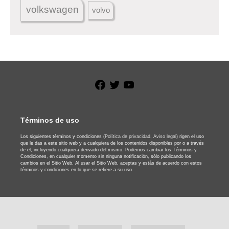
volkswagen
volvo
Facebook
Twitter
YouTube
Términos de uso
Los siguientes términos y condiciones
(Política de privacidad,
Aviso legal)
rigen el uso
que le das a este sitio web y a cualquiera de los contenidos disponibles por o a través
de el, incluyendo cualquiera derivado del mismo. Podemos cambiar los Términos y
Condiciones, en cualquier momento sin ninguna notificación, sólo publicando los
cambios en el Sitio Web. Al usar el Sitio Web, aceptas y estás de acuerdo con estos
términos y condiciones en lo que se refiere a su uso.