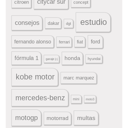
citycar sur
citroen
concept
estudio
consejos
dakar
dgt
ford
fernando alonso
ferrari
fiat
fórmula 1
honda
hyundai
garaje j-j
kobe motor
marc marquez
mercedes-benz
mini
moto3
motogp
multas
motorrad