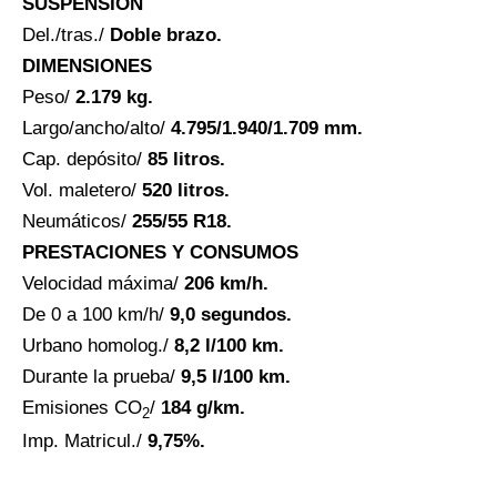
SUSPENSIÓN
Del./tras./
Doble brazo.
DIMENSIONES
Peso/
2.179 kg.
Largo/ancho/alto/
4.795/1.940/1.709 mm.
Cap. depósito/
85 litros.
Vol. maletero/
520 litros.
Neumáticos/
255/55 R18.
PRESTACIONES Y CONSUMOS
Velocidad máxima/
206 km/h.
De 0 a 100 km/h/
9,0 segundos.
Urbano homolog./
8,2 l/100 km.
Durante la prueba/
9,5 l/100 km.
Emisiones CO
/
184 g/km.
2
Imp. Matricul./
9,75%.