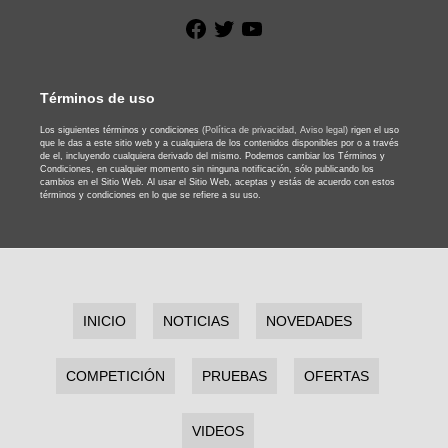
Facebook
Twitter
YouTube
Términos de uso
Los siguientes términos y condiciones
(Política de privacidad,
Aviso legal)
rigen el uso
que le das a este sitio web y a cualquiera de los contenidos disponibles por o a través
de el, incluyendo cualquiera derivado del mismo. Podemos cambiar los Términos y
Condiciones, en cualquier momento sin ninguna notificación, sólo publicando los
cambios en el Sitio Web. Al usar el Sitio Web, aceptas y estás de acuerdo con estos
términos y condiciones en lo que se refiere a su uso.
INICIO
NOTICIAS
NOVEDADES
COMPETICIÓN
PRUEBAS
OFERTAS
VIDEOS