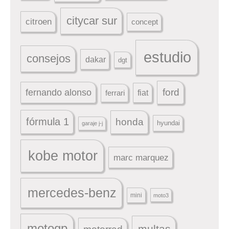
citycar sur
citroen
concept
estudio
consejos
dakar
dgt
ford
fernando alonso
ferrari
fiat
fórmula 1
honda
hyundai
garaje j-j
kobe motor
marc marquez
mercedes-benz
mini
moto3
motogp
multas