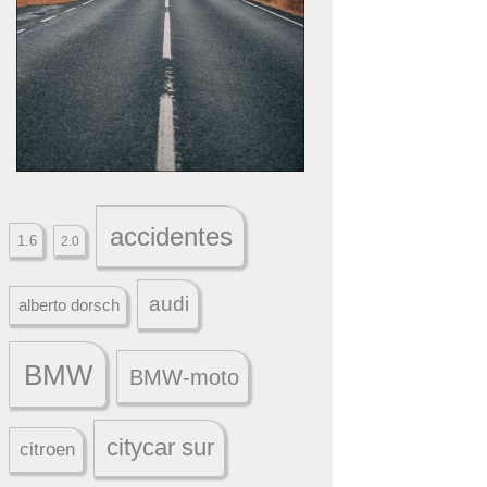
accidentes
1.6
2.0
audi
alberto dorsch
BMW
BMW-moto
citycar sur
citroen