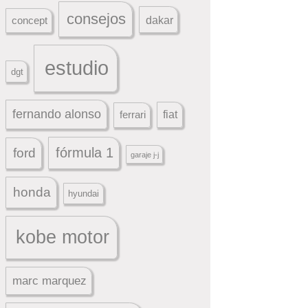
consejos
dakar
concept
estudio
dgt
fernando alonso
ferrari
fiat
fórmula 1
ford
garaje j-j
honda
hyundai
kobe motor
marc marquez