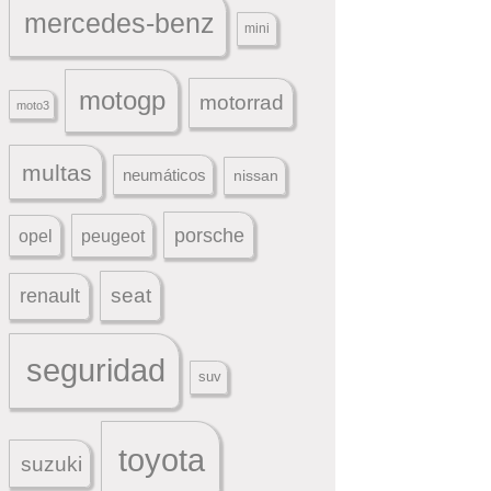
mercedes-benz
mini
motogp
motorrad
moto3
multas
neumáticos
nissan
porsche
peugeot
opel
seat
renault
seguridad
suv
toyota
suzuki