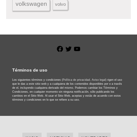
volkswagen
volvo
Facebook
Twitter
YouTube
Términos de uso
Los siguientes términos y condiciones
(Política de privacidad,
Aviso legal)
rigen el uso
que le das a este sitio web y a cualquiera de los contenidos disponibles por o a través
de el, incluyendo cualquiera derivado del mismo. Podemos cambiar los Términos y
Condiciones, en cualquier momento sin ninguna notificación, sólo publicando los
cambios en el Sitio Web. Al usar el Sitio Web, aceptas y estás de acuerdo con estos
términos y condiciones en lo que se refiere a su uso.