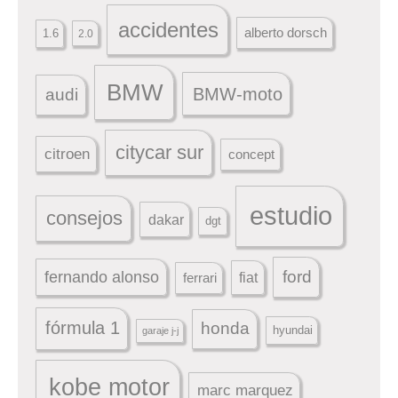
accidentes
alberto dorsch
1.6
2.0
BMW
BMW-moto
audi
citycar sur
citroen
concept
estudio
consejos
dakar
dgt
ford
fernando alonso
ferrari
fiat
fórmula 1
honda
hyundai
garaje j-j
kobe motor
marc marquez