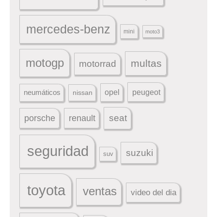
mercedes-benz
mini
moto3
motogp
multas
motorrad
peugeot
neumáticos
opel
nissan
seat
porsche
renault
seguridad
suzuki
suv
toyota
ventas
video del dia