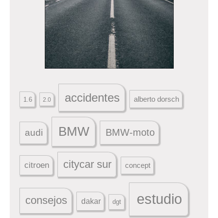
accidentes
alberto dorsch
1.6
2.0
BMW
BMW-moto
audi
citycar sur
citroen
concept
estudio
consejos
dakar
dgt