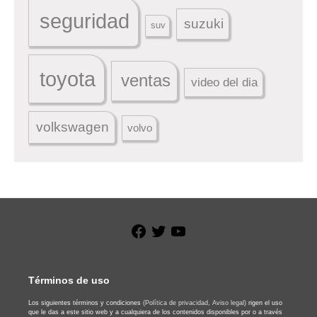
seguridad
suzuki
suv
toyota
ventas
video del dia
volkswagen
volvo
Facebook
Twitter
YouTube
Términos de uso
Los siguientes términos y condiciones
(Política de privacidad,
Aviso legal)
rigen el uso
que le das a este sitio web y a cualquiera de los contenidos disponibles por o a través