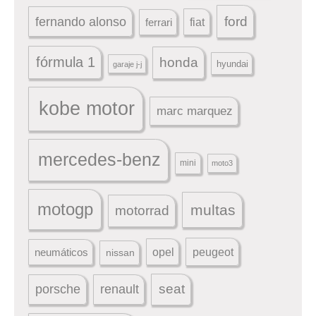
ford
fernando alonso
ferrari
fiat
fórmula 1
honda
hyundai
garaje j-j
kobe motor
marc marquez
mercedes-benz
mini
moto3
motogp
multas
motorrad
peugeot
neumáticos
opel
nissan
seat
porsche
renault