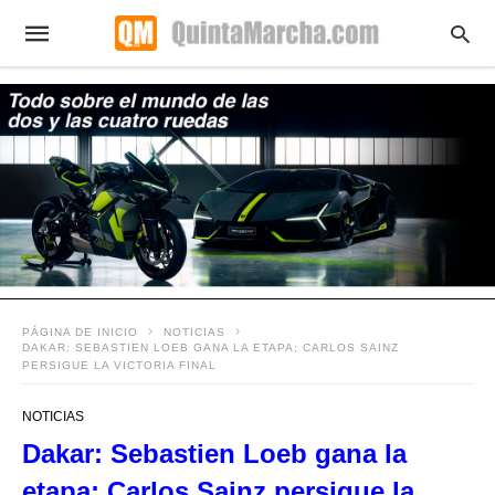
PÁGINA DE INICIO
NOTICIAS
DAKAR: SEBASTIEN LOEB GANA LA ETAPA; CARLOS SAINZ
PERSIGUE LA VICTORIA FINAL
NOTICIAS
Dakar: Sebastien Loeb gana la
etapa; Carlos Sainz persigue la