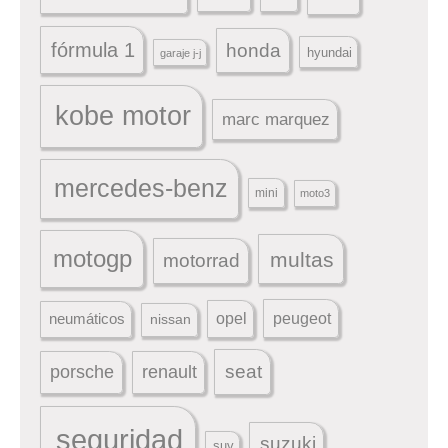
fórmula 1
honda
hyundai
garaje j-j
kobe motor
marc marquez
mercedes-benz
mini
moto3
motogp
multas
motorrad
peugeot
neumáticos
opel
nissan
seat
porsche
renault
seguridad
suzuki
suv