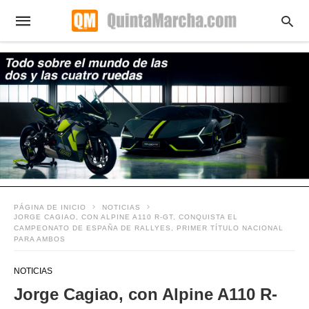
PÁGINA DE INICIO
NOTICIAS
JORGE CAGIAO, CON ALPINE A110 R-GT, CONQUISTA EL
CAMPEONATO DE ESPAÑA DE RALLYES, PRIMER TÍTULO NACIONAL
PARA AMBOS
NOTICIAS
Jorge Cagiao, con Alpine A110 R-