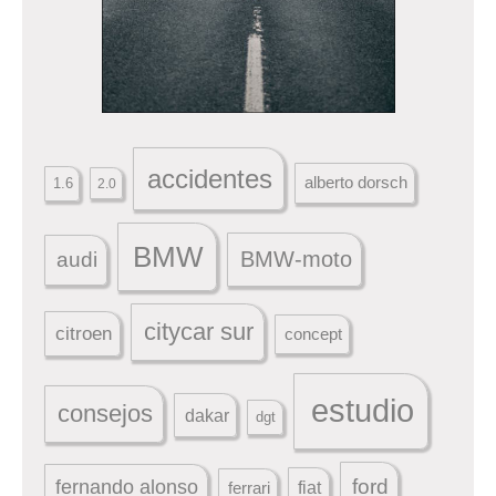
accidentes
alberto dorsch
1.6
2.0
BMW
BMW-moto
audi
citycar sur
citroen
concept
estudio
consejos
dakar
dgt
ford
fernando alonso
ferrari
fiat