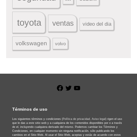
toyota
ventas
video del dia
volkswagen
volvo
Facebook
Twitter
YouTube
Términos de uso
Los siguientes términos y condiciones
(Política de privacidad,
Aviso legal)
rigen el uso
que le das a este sitio web y a cualquiera de los contenidos disponibles por o a través
de el, incluyendo cualquiera derivado del mismo. Podemos cambiar los Términos y
Condiciones, en cualquier momento sin ninguna notificación, sólo publicando los
cambios en el Sitio Web. Al usar el Sitio Web, aceptas y estás de acuerdo con estos