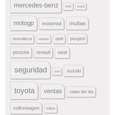
mercedes-benz
mini
moto3
motogp
multas
motorrad
peugeot
neumáticos
opel
nissan
seat
porsche
renault
seguridad
suzuki
suv
toyota
ventas
video del dia
volkswagen
volvo