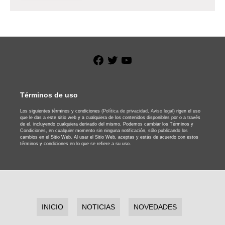
Facebook
Twitter
YouTube
Términos de uso
Los siguientes términos y condiciones
(Política de privacidad,
Aviso legal)
rigen el uso
que le das a este sitio web y a cualquiera de los contenidos disponibles por o a través
de el, incluyendo cualquiera derivado del mismo. Podemos cambiar los Términos y
Condiciones, en cualquier momento sin ninguna notificación, sólo publicando los
cambios en el Sitio Web. Al usar el Sitio Web, aceptas y estás de acuerdo con estos
términos y condiciones en lo que se refiere a su uso.
INICIO
NOTICIAS
NOVEDADES