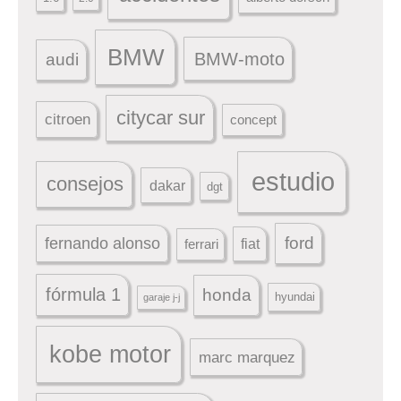
BMW
BMW-moto
audi
citycar sur
citroen
concept
estudio
consejos
dakar
dgt
ford
fernando alonso
ferrari
fiat
fórmula 1
honda
hyundai
garaje j-j
kobe motor
marc marquez