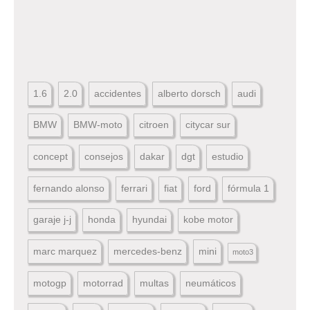
1.6
2.0
accidentes
alberto dorsch
audi
BMW
BMW-moto
citroen
citycar sur
concept
consejos
dakar
dgt
estudio
fernando alonso
ferrari
fiat
ford
fórmula 1
garaje j-j
honda
hyundai
kobe motor
marc marquez
mercedes-benz
mini
moto3
motogp
motorrad
multas
neumáticos