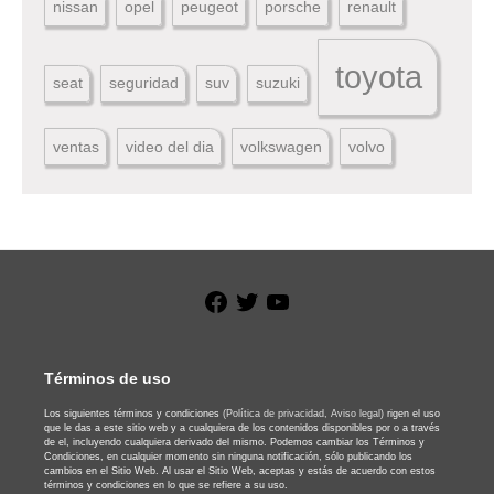
nissan
opel
peugeot
porsche
renault
toyota
seat
seguridad
suv
suzuki
ventas
video del dia
volkswagen
volvo
Facebook
Twitter
YouTube
Términos de uso
Los siguientes términos y condiciones
(Política de privacidad,
Aviso legal)
rigen el uso
que le das a este sitio web y a cualquiera de los contenidos disponibles por o a través
de el, incluyendo cualquiera derivado del mismo. Podemos cambiar los Términos y
Condiciones, en cualquier momento sin ninguna notificación, sólo publicando los
cambios en el Sitio Web. Al usar el Sitio Web, aceptas y estás de acuerdo con estos
términos y condiciones en lo que se refiere a su uso.