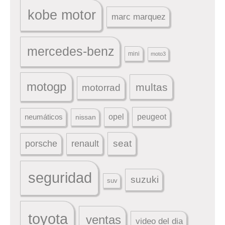
kobe motor
marc marquez
mercedes-benz
mini
moto3
motogp
multas
motorrad
peugeot
neumáticos
opel
nissan
seat
porsche
renault
seguridad
suzuki
suv
toyota
ventas
video del dia