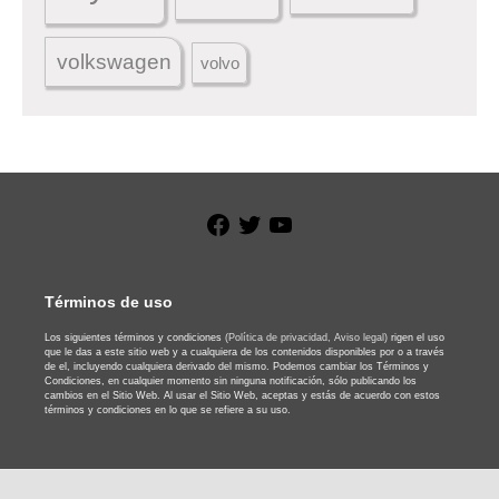
volkswagen
volvo
Facebook
Twitter
YouTube
Términos de uso
Los siguientes términos y condiciones
(Política de privacidad,
Aviso legal)
rigen el uso
que le das a este sitio web y a cualquiera de los contenidos disponibles por o a través
de el, incluyendo cualquiera derivado del mismo. Podemos cambiar los Términos y
Condiciones, en cualquier momento sin ninguna notificación, sólo publicando los
cambios en el Sitio Web. Al usar el Sitio Web, aceptas y estás de acuerdo con estos
términos y condiciones en lo que se refiere a su uso.