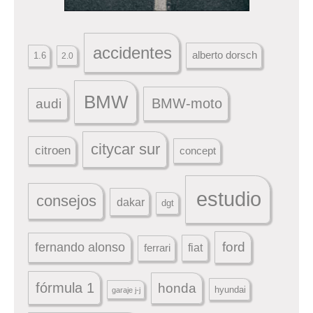
accidentes
alberto dorsch
1.6
2.0
BMW
BMW-moto
audi
citycar sur
citroen
concept
estudio
consejos
dakar
dgt
ford
fernando alonso
ferrari
fiat
fórmula 1
honda
hyundai
garaje j-j