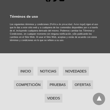
Términos de uso
Los siguientes términos y condiciones
(Política de privacidad,
Aviso legal)
rigen el uso
que le das a este sitio web y a cualquiera de los contenidos disponibles por o a través
de el, incluyendo cualquiera derivado del mismo. Podemos cambiar los Términos y
Condiciones, en cualquier momento sin ninguna notificación, sólo publicando los
cambios en el Sitio Web. Al usar el Sitio Web, aceptas y estás de acuerdo con estos
términos y condiciones en lo que se refiere a su uso.
INICIO
NOTICIAS
NOVEDADES
COMPETICIÓN
PRUEBAS
OFERTAS
VIDEOS