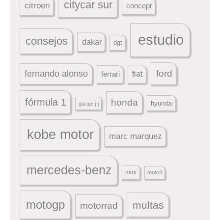
citycar sur
citroen
concept
estudio
consejos
dakar
dgt
ford
fernando alonso
ferrari
fiat
fórmula 1
honda
hyundai
garaje j-j
kobe motor
marc marquez
mercedes-benz
mini
moto3
motogp
multas
motorrad