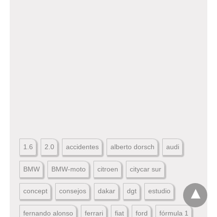
1.6
2.0
accidentes
alberto dorsch
audi
BMW
BMW-moto
citroen
citycar sur
concept
consejos
dakar
dgt
estudio
fernando alonso
ferrari
fiat
ford
fórmula 1